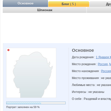
Основное
Блог
( 5 )
Др
Шпионаж
Основное
Дата рождения :
1 Января
Место рождения :
Россия
,
М
Место нахождения :
Россия
Место проживания : не ука
Любимые места : не указа
Интересы : не указаны
О себе : Раздевай и властв
Портрет заполнен на 59 %