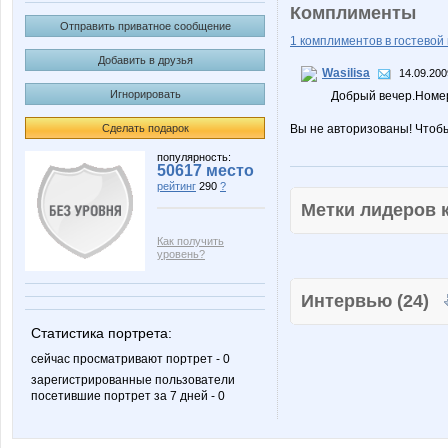
Комплименты
Отправить приватное сообщение
1 комплиментов в гостевой 
Добавить в друзья
Wasilisa
14.09.200
Игнорировать
Добрый вечер.Номер
Сделать подарок
Вы не авторизованы! Чтоб
популярность:
50617 место
рейтинг
290
?
Метки лидеров
Как получить
уровень?
Интервью (24)
Статистика портрета:
сейчас просматривают портрет - 0
зарегистрированные пользователи
посетившие портрет за 7 дней - 0